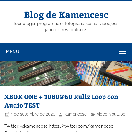
Skip
to
content
Blog de Kamencesc
Tecnologia, programació, fotografía, cuina, videojocs,
japó i altres tonteries
MENU
XBOX ONE + 1080@60 Rullz Loop con
Audio TEST
4 de setembre de 2020
kamencesc
video
,
youtube
Twitter: @kamencesc https://twitter.com/kamencesc