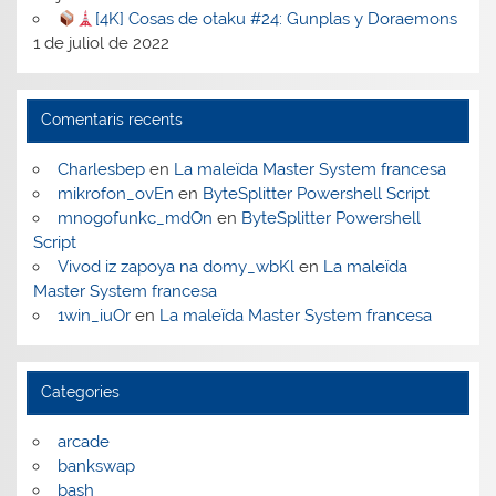
[4K] Cosas de otaku #24: Gunplas y Doraemons
1 de juliol de 2022
Comentaris recents
Charlesbep
en
La maleïda Master System francesa
mikrofon_ovEn
en
ByteSplitter Powershell Script
mnogofunkc_mdOn
en
ByteSplitter Powershell
Script
Vivod iz zapoya na domy_wbKl
en
La maleïda
Master System francesa
1win_iuOr
en
La maleïda Master System francesa
Categories
arcade
bankswap
bash