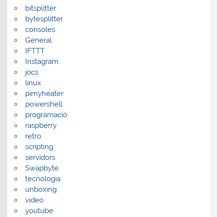
bitsplitter
bytesplitter
consoles
General
IFTTT
Instagram
jocs
linux
pimyheater
powershell
programació
raspberry
retro
scripting
servidors
Swapbyte
tecnologia
unboxing
video
youtube