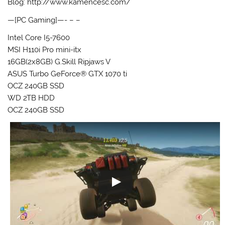
Blog: http://www.kamencesc.com/
—[PC Gaming]—- – –
Intel Core I5-7600
MSI H110i Pro mini-itx
16GB(2x8GB) G.Skill Ripjaws V
ASUS Turbo GeForce® GTX 1070 ti
OCZ 240GB SSD
WD 2TB HDD
OCZ 240GB SSD