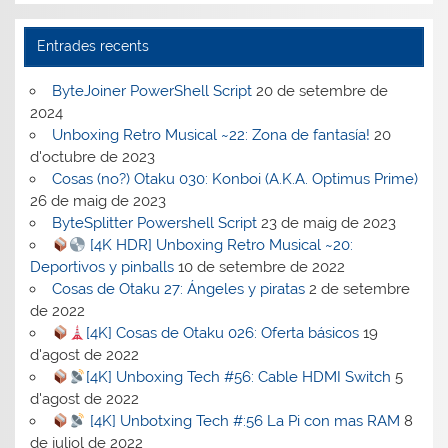
Entrades recents
ByteJoiner PowerShell Script
20 de setembre de
2024
Unboxing Retro Musical ~22: Zona de fantasía!
20
d'octubre de 2023
Cosas (no?) Otaku 030: Konboi (A.K.A. Optimus Prime)
26 de maig de 2023
ByteSplitter Powershell Script
23 de maig de 2023
[4K HDR] Unboxing Retro Musical ~20:
Deportivos y pinballs
10 de setembre de 2022
Cosas de Otaku 27: Ángeles y piratas
2 de setembre
de 2022
[4K] Cosas de Otaku 026: Oferta básicos
19
d'agost de 2022
[4K] Unboxing Tech #56: Cable HDMI Switch
5
d'agost de 2022
[4K] Unbotxing Tech #:56 La Pi con mas RAM
8
de juliol de 2022