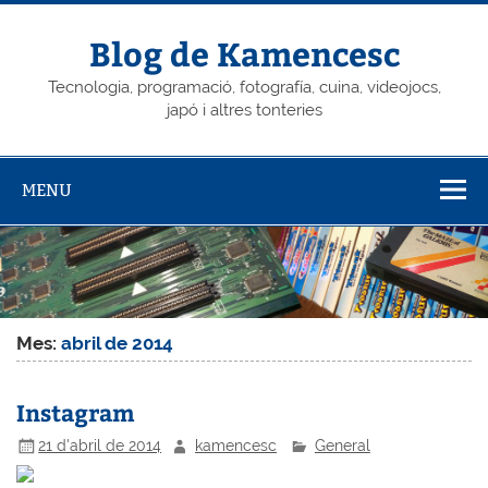
Skip
to
content
Blog de Kamencesc
Tecnologia, programació, fotografía, cuina, videojocs,
japó i altres tonteries
MENU
Mes:
abril de 2014
Instagram
21 d'abril de 2014
kamencesc
General