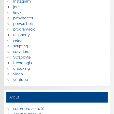
Instagram
jocs
linux
pimyheater
powershell
programació
raspberry
retro
scripting
servidors
Swapbyte
tecnologia
unboxing
video
youtube
Arxius
setembre 2024
(1)