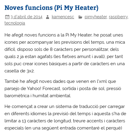
Noves funcions (Pi My Heater)
3 d'abril de 2014
kamencesc
pimyheater
,
raspberry
,
tecnologia
He afegit noves funcions a la Pi My Heater, he posat unes
icones per acompanyar les previsions del temps, una mica
difícil, disposo sols de 8 caràcters per personalitzar, dels
quals 2 ja estan agafats (les fletxes amunt i avall), per tant
sols puc crear icones bàsiques a partir de caràcters en una
casella de 3x2.
També he afegit noves dades que venen en l’xml que
parsejo de Yahoo! Forecast, sortida i posta de sol, pressió
baromètrica i humitat ambiental.
He començat a crear un sistema de traducció per carregar
en diferents idiomes la previsió del temps i aquesta s’ha de
limitar a 13 caràcters de longitud, treure accents i caràcters
especials (en una següent entrada comentaré el perquè)