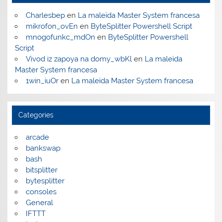
Charlesbep
en
La maleïda Master System francesa
mikrofon_ovEn
en
ByteSplitter Powershell Script
mnogofunkc_mdOn
en
ByteSplitter Powershell
Script
Vivod iz zapoya na domy_wbKl
en
La maleïda
Master System francesa
1win_iuOr
en
La maleïda Master System francesa
Categories
arcade
bankswap
bash
bitsplitter
bytesplitter
consoles
General
IFTTT