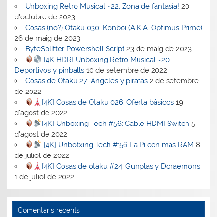
Unboxing Retro Musical ~22: Zona de fantasía!
20
d'octubre de 2023
Cosas (no?) Otaku 030: Konboi (A.K.A. Optimus Prime)
26 de maig de 2023
ByteSplitter Powershell Script
23 de maig de 2023
[4K HDR] Unboxing Retro Musical ~20:
Deportivos y pinballs
10 de setembre de 2022
Cosas de Otaku 27: Ángeles y piratas
2 de setembre
de 2022
[4K] Cosas de Otaku 026: Oferta básicos
19
d'agost de 2022
[4K] Unboxing Tech #56: Cable HDMI Switch
5
d'agost de 2022
[4K] Unbotxing Tech #:56 La Pi con mas RAM
8
de juliol de 2022
[4K] Cosas de otaku #24: Gunplas y Doraemons
1 de juliol de 2022
Comentaris recents