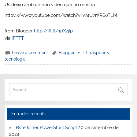
Us deixo amb un nou vídeo que ho mostra:
httpv://www.youtube.com/watch?v=v/4U7rXR60TLM
from Blogger
http://ift.tt/1pXzjIp
via
IFTTT
Leave a comment
Blogger
,
IFTTT
,
raspberry
,
tecnologia
Entrades recents
ByteJoiner PowerShell Script
20 de setembre de
2024