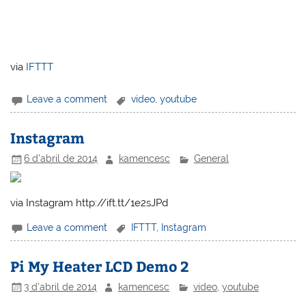
via
IFTTT
Leave a comment
video
,
youtube
Instagram
6 d'abril de 2014
kamencesc
General
via Instagram http://ift.tt/1e2sJPd
Leave a comment
IFTTT
,
Instagram
Pi My Heater LCD Demo 2
3 d'abril de 2014
kamencesc
video
,
youtube