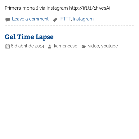
Primera mona :) via Instagram http://ift.tt/1h5esAi
Leave a comment
IFTTT
,
Instagram
Gel Time Lapse
6 d'abril de 2014
kamencesc
video
,
youtube