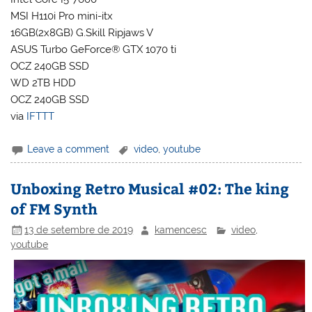
MSI H110i Pro mini-itx
16GB(2x8GB) G.Skill Ripjaws V
ASUS Turbo GeForce® GTX 1070 ti
OCZ 240GB SSD
WD 2TB HDD
OCZ 240GB SSD
via
IFTTT
Leave a comment
video
,
youtube
Unboxing Retro Musical #02: The king
of FM Synth
13 de setembre de 2019
kamencesc
video
,
youtube