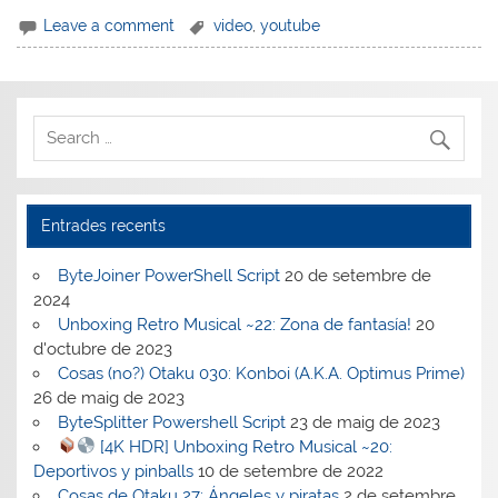
Leave a comment
video
,
youtube
Entrades recents
ByteJoiner PowerShell Script
20 de setembre de
2024
Unboxing Retro Musical ~22: Zona de fantasía!
20
d'octubre de 2023
Cosas (no?) Otaku 030: Konboi (A.K.A. Optimus Prime)
26 de maig de 2023
ByteSplitter Powershell Script
23 de maig de 2023
[4K HDR] Unboxing Retro Musical ~20:
Deportivos y pinballs
10 de setembre de 2022
Cosas de Otaku 27: Ángeles y piratas
2 de setembre