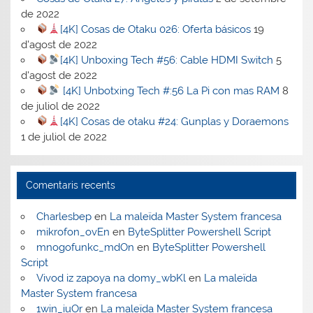
de 2022
[4K] Cosas de Otaku 026: Oferta básicos
19
d'agost de 2022
[4K] Unboxing Tech #56: Cable HDMI Switch
5
d'agost de 2022
[4K] Unbotxing Tech #:56 La Pi con mas RAM
8
de juliol de 2022
[4K] Cosas de otaku #24: Gunplas y Doraemons
1 de juliol de 2022
Comentaris recents
Charlesbep
en
La maleïda Master System francesa
mikrofon_ovEn
en
ByteSplitter Powershell Script
mnogofunkc_mdOn
en
ByteSplitter Powershell
Script
Vivod iz zapoya na domy_wbKl
en
La maleïda
Master System francesa
1win_iuOr
en
La maleïda Master System francesa