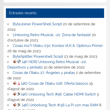
Entrades recents
ByteJoiner PowerShell Script
20 de setembre de
2024
Unboxing Retro Musical ~22: Zona de fantasía!
20
d'octubre de 2023
Cosas (no?) Otaku 030: Konboi (A.K.A. Optimus Prime)
26 de maig de 2023
ByteSplitter Powershell Script
23 de maig de 2023
[4K HDR] Unboxing Retro Musical ~20:
Deportivos y pinballs
10 de setembre de 2022
Cosas de Otaku 27: Ángeles y piratas
2 de setembre
de 2022
[4K] Cosas de Otaku 026: Oferta básicos
19
d'agost de 2022
[4K] Unboxing Tech #56: Cable HDMI Switch
5
d'agost de 2022
[4K] Unbotxing Tech #:56 La Pi con mas RAM
8