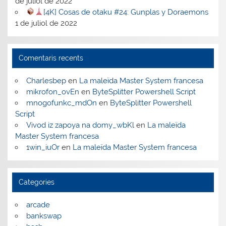
de juliol de 2022
[4K] Cosas de otaku #24: Gunplas y Doraemons
1 de juliol de 2022
Comentaris recents
Charlesbep
en
La maleïda Master System francesa
mikrofon_ovEn
en
ByteSplitter Powershell Script
mnogofunkc_mdOn
en
ByteSplitter Powershell
Script
Vivod iz zapoya na domy_wbKl
en
La maleïda
Master System francesa
1win_iuOr
en
La maleïda Master System francesa
Categories
arcade
bankswap