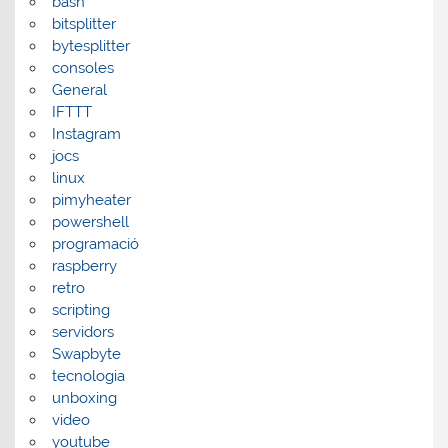
bash
bitsplitter
bytesplitter
consoles
General
IFTTT
Instagram
jocs
linux
pimyheater
powershell
programació
raspberry
retro
scripting
servidors
Swapbyte
tecnologia
unboxing
video
youtube