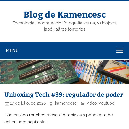
Skip
to
content
Blog de Kamencesc
Tecnologia, programació, fotografía, cuina, videojocs,
japó i altres tonteries
MENU
Unboxing Tech #39: regulador de poder
17 de juliol de 2020
kamencesc
video
,
youtube
Han pasado muchos meses, lo tenía aún pendiente de
editar, pero aquí esta!