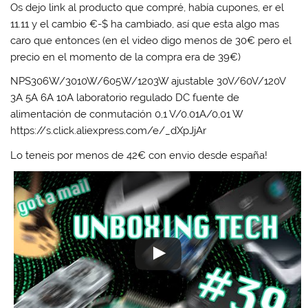
Os dejo link al producto que compré, había cupones, er el
11.11 y el cambio €-$ ha cambiado, así que esta algo mas
caro que entonces (en el video digo menos de 30€ pero el
precio en el momento de la compra era de 39€)
NPS306W/3010W/605W/1203W ajustable 30V/60V/120V
3A 5A 6A 10A laboratorio regulado DC fuente de
alimentación de conmutación 0,1 V/0.01A/0,01 W
https://s.click.aliexpress.com/e/_dXpJjAr
Lo teneis por menos de 42€ con envio desde españa!