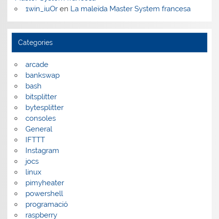
1win_iuOr
en
La maleïda Master System francesa
Categories
arcade
bankswap
bash
bitsplitter
bytesplitter
consoles
General
IFTTT
Instagram
jocs
linux
pimyheater
powershell
programació
raspberry