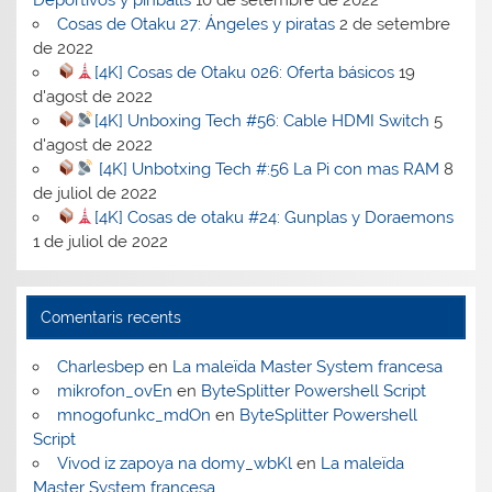
Cosas de Otaku 27: Ángeles y piratas
2 de setembre
de 2022
[4K] Cosas de Otaku 026: Oferta básicos
19
d'agost de 2022
[4K] Unboxing Tech #56: Cable HDMI Switch
5
d'agost de 2022
[4K] Unbotxing Tech #:56 La Pi con mas RAM
8
de juliol de 2022
[4K] Cosas de otaku #24: Gunplas y Doraemons
1 de juliol de 2022
Comentaris recents
Charlesbep
en
La maleïda Master System francesa
mikrofon_ovEn
en
ByteSplitter Powershell Script
mnogofunkc_mdOn
en
ByteSplitter Powershell
Script
Vivod iz zapoya na domy_wbKl
en
La maleïda
Master System francesa