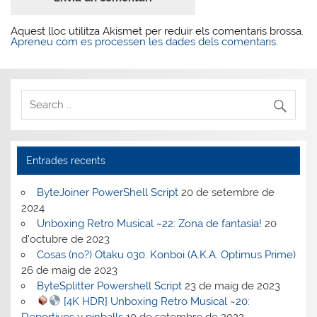
Aquest lloc utilitza Akismet per reduir els comentaris brossa.
Apreneu com es processen les dades dels comentaris
.
Entrades recents
ByteJoiner PowerShell Script
20 de setembre de
2024
Unboxing Retro Musical ~22: Zona de fantasía!
20
d'octubre de 2023
Cosas (no?) Otaku 030: Konboi (A.K.A. Optimus Prime)
26 de maig de 2023
ByteSplitter Powershell Script
23 de maig de 2023
[4K HDR] Unboxing Retro Musical ~20:
Deportivos y pinballs
10 de setembre de 2022