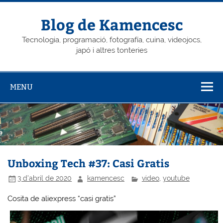
Skip
to
content
Blog de Kamencesc
Tecnologia, programació, fotografía, cuina, videojocs,
japó i altres tonteries
MENU
Unboxing Tech #37: Casi Gratis
3 d'abril de 2020
kamencesc
video
,
youtube
Cosita de aliexpress “casi gratis”