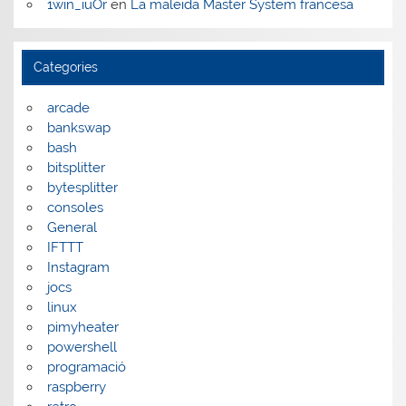
1win_iuOr
en
La maleïda Master System francesa
Categories
arcade
bankswap
bash
bitsplitter
bytesplitter
consoles
General
IFTTT
Instagram
jocs
linux
pimyheater
powershell
programació
raspberry