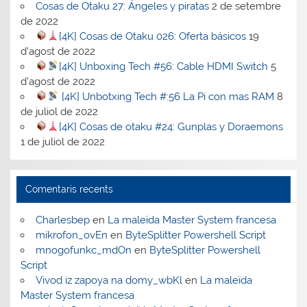
Cosas de Otaku 27: Ángeles y piratas
2 de setembre
de 2022
[4K] Cosas de Otaku 026: Oferta básicos
19
d'agost de 2022
[4K] Unboxing Tech #56: Cable HDMI Switch
5
d'agost de 2022
[4K] Unbotxing Tech #:56 La Pi con mas RAM
8
de juliol de 2022
[4K] Cosas de otaku #24: Gunplas y Doraemons
1 de juliol de 2022
Comentaris recents
Charlesbep
en
La maleïda Master System francesa
mikrofon_ovEn
en
ByteSplitter Powershell Script
mnogofunkc_mdOn
en
ByteSplitter Powershell
Script
Vivod iz zapoya na domy_wbKl
en
La maleïda
Master System francesa