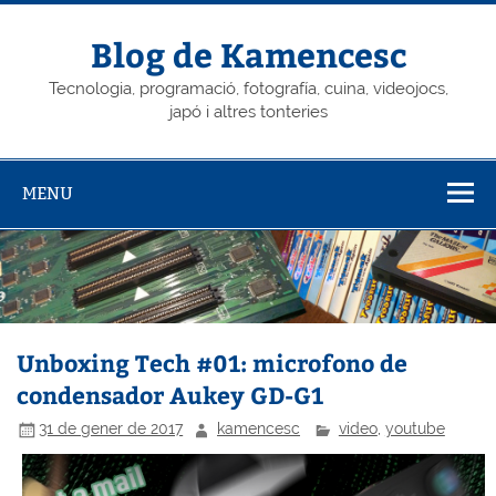
Skip
to
content
Blog de Kamencesc
Tecnologia, programació, fotografía, cuina, videojocs,
japó i altres tonteries
MENU
Unboxing Tech #01: microfono de
condensador Aukey GD-G1
31 de gener de 2017
kamencesc
video
,
youtube