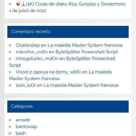
[4K] Cosas de otaku #24: Gunplas y Doraemons
1 de juliol de 2022
Comentaris recents
Charlesbep
en
La maleïda Master System francesa
mikrofon_ovEn
en
ByteSplitter Powershell Script
mnogofunkc_mdOn
en
ByteSplitter Powershell
Script
Vivod iz zapoya na domy_wbKl
en
La maleïda
Master System francesa
1win_iuOr
en
La maleïda Master System francesa
Categories
arcade
bankswap
bash