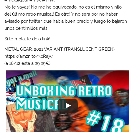
#metalgear #msx #vinyl
No te vayas! No me he equivocado, no es el mismo vinilo
del último retro musical! Es otro! Y no será por no haber
avisado por twitter, que había buen precio y luego lo bajaron
unos centimillos más!
Si te mola, te dejo link!
METAL GEAR. 2021 VARIANT (TRANSLUCENT GREEN):
https://amzn.to/3cRaj5r
(a 16/12 esta a 29.29€)