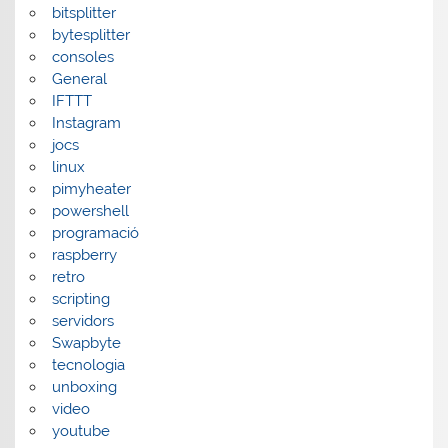
bitsplitter
bytesplitter
consoles
General
IFTTT
Instagram
jocs
linux
pimyheater
powershell
programació
raspberry
retro
scripting
servidors
Swapbyte
tecnologia
unboxing
video
youtube