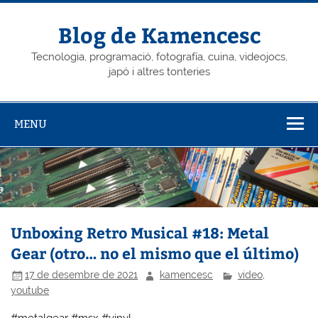
Skip
to
content
Blog de Kamencesc
Tecnologia, programació, fotografía, cuina, videojocs,
japó i altres tonteries
MENU
Unboxing Retro Musical #18: Metal
Gear (otro… no el mismo que el último)
17 de desembre de 2021
kamencesc
video
,
youtube