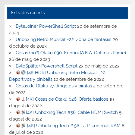
Entrades recents
ByteJoiner PowerShell Script
20 de setembre de
2024
Unboxing Retro Musical ~22: Zona de fantasía!
20
d'octubre de 2023
Cosas (no?) Otaku 030: Konboi (A.K.A. Optimus Prime)
26 de maig de 2023
ByteSplitter Powershell Script
23 de maig de 2023
[4K HDR] Unboxing Retro Musical ~20:
Deportivos y pinballs
10 de setembre de 2022
Cosas de Otaku 27: Ángeles y piratas
2 de setembre
de 2022
[4K] Cosas de Otaku 026: Oferta básicos
19
d'agost de 2022
[4K] Unboxing Tech #56: Cable HDMI Switch
5
d'agost de 2022
[4K] Unbotxing Tech #:56 La Pi con mas RAM
8
de juliol de 2022