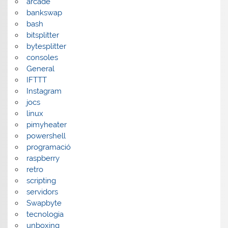
arcade
bankswap
bash
bitsplitter
bytesplitter
consoles
General
IFTTT
Instagram
jocs
linux
pimyheater
powershell
programació
raspberry
retro
scripting
servidors
Swapbyte
tecnologia
unboxing