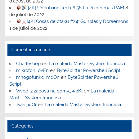
d'agost de 2022
[4K] Unbotxing Tech #:56 La Pi con mas RAM
8
de juliol de 2022
[4K] Cosas de otaku #24: Gunplas y Doraemons
1 de juliol de 2022
Comentaris recents
Charlesbep
en
La maleïda Master System francesa
mikrofon_ovEn
en
ByteSplitter Powershell Script
mnogofunkc_mdOn
en
ByteSplitter Powershell
Script
Vivod iz zapoya na domy_wbKl
en
La maleïda
Master System francesa
1win_iuOr
en
La maleïda Master System francesa
Categories