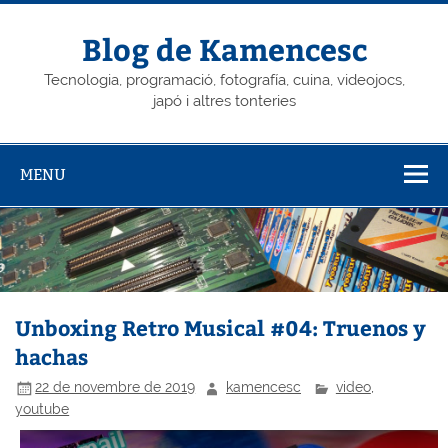
Skip
to
content
Blog de Kamencesc
Tecnologia, programació, fotografía, cuina, videojocs,
japó i altres tonteries
MENU
Unboxing Retro Musical #04: Truenos y
hachas
22 de novembre de 2019
kamencesc
video
,
youtube