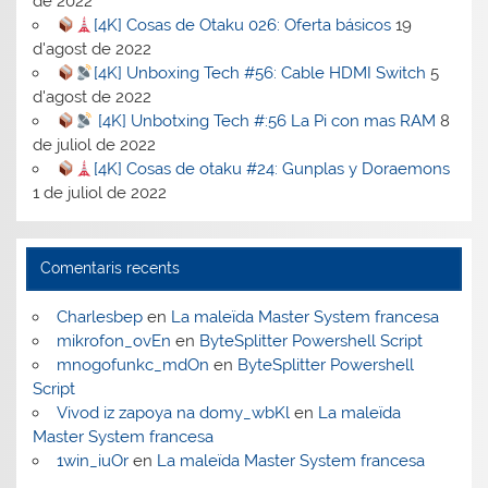
de 2022
[4K] Cosas de Otaku 026: Oferta básicos
19
d'agost de 2022
[4K] Unboxing Tech #56: Cable HDMI Switch
5
d'agost de 2022
[4K] Unbotxing Tech #:56 La Pi con mas RAM
8
de juliol de 2022
[4K] Cosas de otaku #24: Gunplas y Doraemons
1 de juliol de 2022
Comentaris recents
Charlesbep
en
La maleïda Master System francesa
mikrofon_ovEn
en
ByteSplitter Powershell Script
mnogofunkc_mdOn
en
ByteSplitter Powershell
Script
Vivod iz zapoya na domy_wbKl
en
La maleïda
Master System francesa
1win_iuOr
en
La maleïda Master System francesa