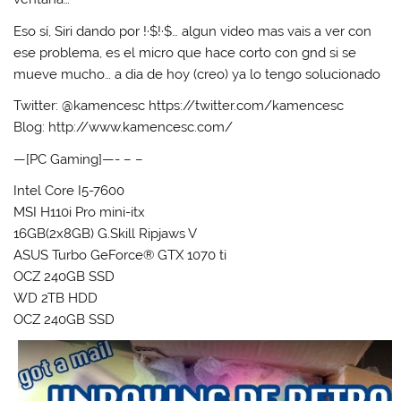
Eso sí, Siri dando por !·$!·$… algun video mas vais a ver con
ese problema, es el micro que hace corto con gnd si se
mueve mucho… a dia de hoy (creo) ya lo tengo solucionado
Twitter: @kamencesc https://twitter.com/kamencesc
Blog: http://www.kamencesc.com/
—[PC Gaming]—- – –
Intel Core I5-7600
MSI H110i Pro mini-itx
16GB(2x8GB) G.Skill Ripjaws V
ASUS Turbo GeForce® GTX 1070 ti
OCZ 240GB SSD
WD 2TB HDD
OCZ 240GB SSD