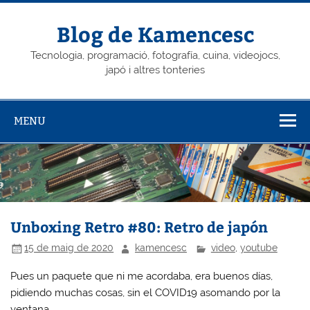
Skip
to
content
Blog de Kamencesc
Tecnologia, programació, fotografía, cuina, videojocs,
japó i altres tonteries
MENU
Unboxing Retro #80: Retro de japón
15 de maig de 2020
kamencesc
video
,
youtube
Pues un paquete que ni me acordaba, era buenos días,
pidiendo muchas cosas, sin el COVID19 asomando por la
ventana…