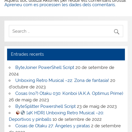
Aquest lloc utilitza Akismet per reduir els comentaris brossa.
Apreneu com es processen les dades dels comentaris
.
Entrades recents
ByteJoiner PowerShell Script
20 de setembre de
2024
Unboxing Retro Musical ~22: Zona de fantasía!
20
d'octubre de 2023
Cosas (no?) Otaku 030: Konboi (A.K.A. Optimus Prime)
26 de maig de 2023
ByteSplitter Powershell Script
23 de maig de 2023
[4K HDR] Unboxing Retro Musical ~20:
Deportivos y pinballs
10 de setembre de 2022
Cosas de Otaku 27: Ángeles y piratas
2 de setembre