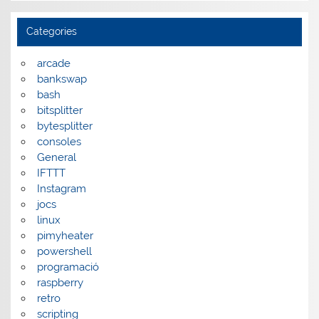
Categories
arcade
bankswap
bash
bitsplitter
bytesplitter
consoles
General
IFTTT
Instagram
jocs
linux
pimyheater
powershell
programació
raspberry
retro
scripting