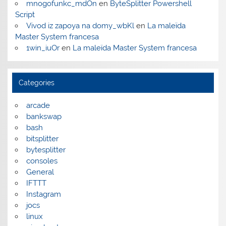
mnogofunkc_mdOn
en
ByteSplitter Powershell
Script
Vivod iz zapoya na domy_wbKl
en
La maleïda
Master System francesa
1win_iuOr
en
La maleïda Master System francesa
Categories
arcade
bankswap
bash
bitsplitter
bytesplitter
consoles
General
IFTTT
Instagram
jocs
linux