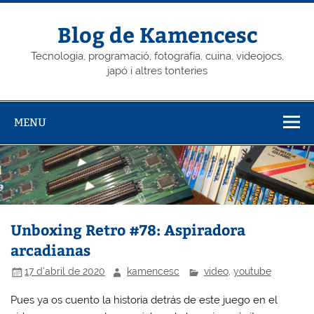
Skip
to
content
Blog de Kamencesc
Tecnologia, programació, fotografía, cuina, videojocs,
japó i altres tonteries
MENU
Unboxing Retro #78: Aspiradora
arcadianas
17 d'abril de 2020
kamencesc
video
,
youtube
Pues ya os cuento la historia detrás de este juego en el