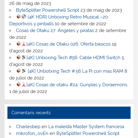
26 de maig de 2023
ByteSplitter Powershell Script
23 de maig de 2023
[4K HDR] Unboxing Retro Musical ~20:
Deportivos y pinballs
10 de setembre de 2022
Cosas de Otaku 27: Ángeles y piratas
2 de setembre
de 2022
[4K] Cosas de Otaku 026: Oferta básicos
19
d'agost de 2022
[4K] Unboxing Tech #56: Cable HDMI Switch
5
d'agost de 2022
[4K] Unbotxing Tech #:56 La Pi con mas RAM
8
de juliol de 2022
[4K] Cosas de otaku #24: Gunplas y Doraemons
1 de juliol de 2022
Comentaris recents
Charlesbep
en
La maleïda Master System francesa
mikrofon_ovEn
en
ByteSplitter Powershell Script