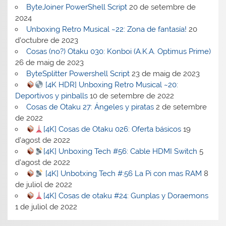
ByteJoiner PowerShell Script
20 de setembre de
2024
Unboxing Retro Musical ~22: Zona de fantasía!
20
d'octubre de 2023
Cosas (no?) Otaku 030: Konboi (A.K.A. Optimus Prime)
26 de maig de 2023
ByteSplitter Powershell Script
23 de maig de 2023
[4K HDR] Unboxing Retro Musical ~20:
Deportivos y pinballs
10 de setembre de 2022
Cosas de Otaku 27: Ángeles y piratas
2 de setembre
de 2022
[4K] Cosas de Otaku 026: Oferta básicos
19
d'agost de 2022
[4K] Unboxing Tech #56: Cable HDMI Switch
5
d'agost de 2022
[4K] Unbotxing Tech #:56 La Pi con mas RAM
8
de juliol de 2022
[4K] Cosas de otaku #24: Gunplas y Doraemons
1 de juliol de 2022