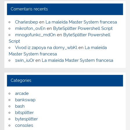
Comentaris recents
Charlesbep
en
La maleïda Master System francesa
mikrofon_ovEn
en
ByteSplitter Powershell Script
mnogofunkc_mdOn
en
ByteSplitter Powershell
Script
Vivod iz zapoya na domy_wbKl
en
La maleïda
Master System francesa
1win_iuOr
en
La maleïda Master System francesa
Categories
arcade
bankswap
bash
bitsplitter
bytesplitter
consoles