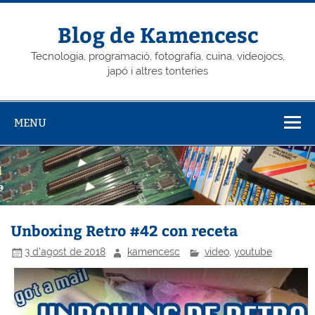
Skip
to
content
Blog de Kamencesc
Tecnologia, programació, fotografía, cuina, videojocs,
japó i altres tonteries
MENU
Unboxing Retro #42 con receta
3 d'agost de 2018
kamencesc
video
,
youtube