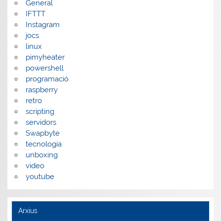
General
IFTTT
Instagram
jocs
linux
pimyheater
powershell
programació
raspberry
retro
scripting
servidors
Swapbyte
tecnologia
unboxing
video
youtube
Arxius