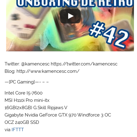
Twitter: @kamencesc https://twitter.com/kamencesc
Blog: http://www.kamencesc.com/
—[PC Gaming]—- – –
Intel Core I5-7600
MSI H110i Pro mini-itx
16GB(2x8GB) G.Skill Ripjaws V
Gigabyte Nvidia GeForce GTX 970 Windforce 3 OC
OCZ 240GB SSD
via
IFTTT