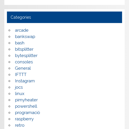
Categories
arcade
bankswap
bash
bitsplitter
bytesplitter
consoles
General
IFTTT
Instagram
jocs
linux
pimyheater
powershell
programació
raspberry
retro