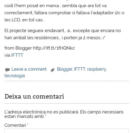
codi l’hem posat en marxa… sembla que ara tot va
correctament, faltara comprobar si fallava l’adaptador i2c o
les LCD, en tot cas…
El projecte segueix endavant… a… excepte que encara no
han arribat les resistències… i porten ja 2 mesos :/
from Blogger http://ift.tt/1fHQNkc
via
IFTTT
Leave a comment
Blogger
,
IFTTT
,
raspberry
,
tecnologia
Deixa un comentari
L'adreça electrònica no es publicarà.
Els camps necessaris
estan marcats amb
*
Comentari
*