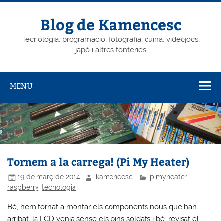
Skip
to
content
Blog de Kamencesc
Tecnologia, programació, fotografía, cuina, videojocs,
japó i altres tonteries
MENU
Tornem a la carrega! (Pi My Heater)
19 de març de 2014
kamencesc
pimyheater
,
raspberry
,
tecnologia
Bé, hem tornat a montar els components nous que han
arribat, la LCD venia sense els pins soldats i bé, revisat el