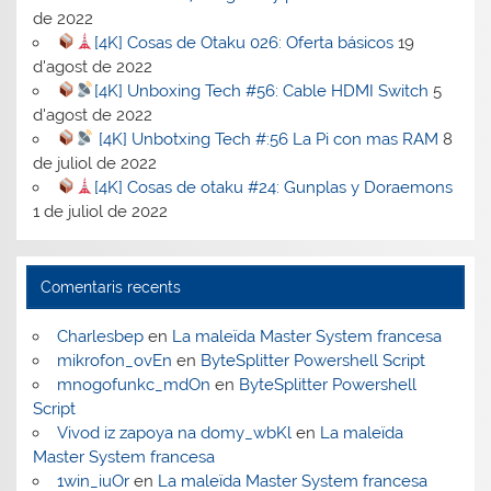
de 2022
[4K] Cosas de Otaku 026: Oferta básicos
19
d'agost de 2022
[4K] Unboxing Tech #56: Cable HDMI Switch
5
d'agost de 2022
[4K] Unbotxing Tech #:56 La Pi con mas RAM
8
de juliol de 2022
[4K] Cosas de otaku #24: Gunplas y Doraemons
1 de juliol de 2022
Comentaris recents
Charlesbep
en
La maleïda Master System francesa
mikrofon_ovEn
en
ByteSplitter Powershell Script
mnogofunkc_mdOn
en
ByteSplitter Powershell
Script
Vivod iz zapoya na domy_wbKl
en
La maleïda
Master System francesa
1win_iuOr
en
La maleïda Master System francesa