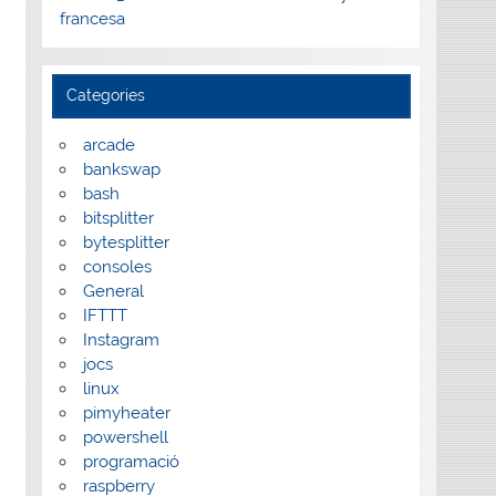
francesa
Categories
arcade
bankswap
bash
bitsplitter
bytesplitter
consoles
General
IFTTT
Instagram
jocs
linux
pimyheater
powershell
programació
raspberry