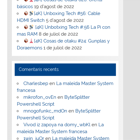
básicos
19 d'agost de 2022
[4K] Unboxing Tech #56: Cable
HDMI Switch
5 d'agost de 2022
[4K] Unbotxing Tech #:56 La Pi con
mas RAM
8 de juliol de 2022
[4K] Cosas de otaku #24: Gunplas y
Doraemons
1 de juliol de 2022
Comentaris recents
Charlesbep
en
La maleïda Master System
francesa
mikrofon_ovEn
en
ByteSplitter
Powershell Script
mnogofunkc_mdOn
en
ByteSplitter
Powershell Script
Vivod iz zapoya na domy_wbKl
en
La
maleïda Master System francesa
1win_iuOr
en
La maleïda Master System