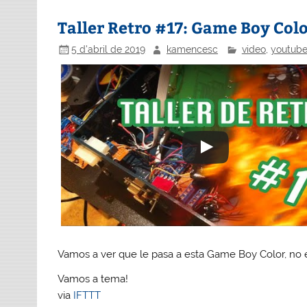
Taller Retro #17: Game Boy Col
5 d'abril de 2019
kamencesc
video
,
youtub
Vamos a ver que le pasa a esta Game Boy Color, no
Vamos a tema!
via
IFTTT