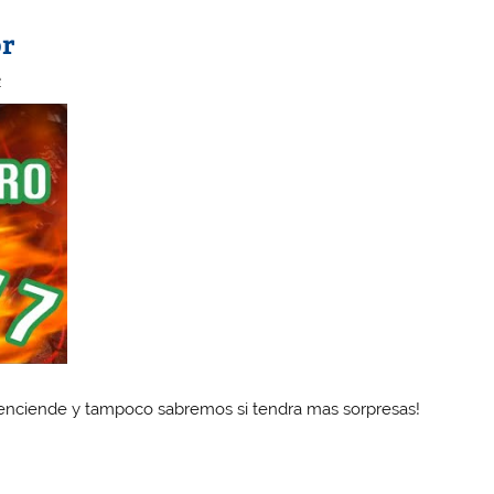
or
e
 enciende y tampoco sabremos si tendra mas sorpresas!