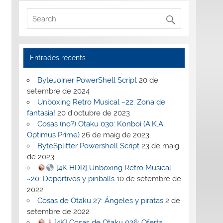
Entrades recents
ByteJoiner PowerShell Script
20 de
setembre de 2024
Unboxing Retro Musical ~22: Zona de
fantasía!
20 d'octubre de 2023
Cosas (no?) Otaku 030: Konboi (A.K.A.
Optimus Prime)
26 de maig de 2023
ByteSplitter Powershell Script
23 de maig
de 2023
[4K HDR] Unboxing Retro Musical
~20: Deportivos y pinballs
10 de setembre de
2022
Cosas de Otaku 27: Ángeles y piratas
2 de
setembre de 2022
[4K] Cosas de Otaku 026: Oferta