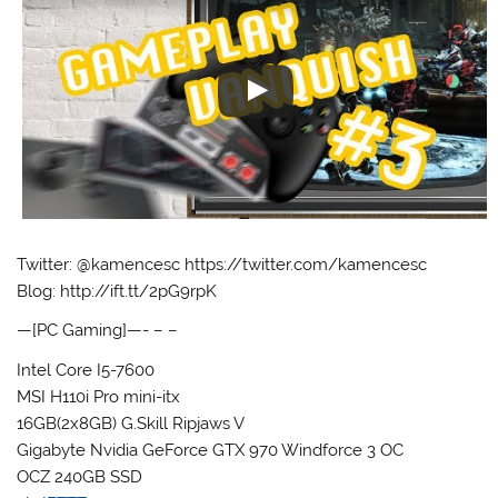
Twitter: @kamencesc https://twitter.com/kamencesc
Blog: http://ift.tt/2pG9rpK
—[PC Gaming]—- – –
Intel Core I5-7600
MSI H110i Pro mini-itx
16GB(2x8GB) G.Skill Ripjaws V
Gigabyte Nvidia GeForce GTX 970 Windforce 3 OC
OCZ 240GB SSD