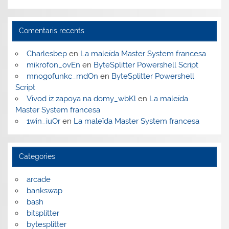
Comentaris recents
Charlesbep
en
La maleïda Master System francesa
mikrofon_ovEn
en
ByteSplitter Powershell Script
mnogofunkc_mdOn
en
ByteSplitter Powershell
Script
Vivod iz zapoya na domy_wbKl
en
La maleïda
Master System francesa
1win_iuOr
en
La maleïda Master System francesa
Categories
arcade
bankswap
bash
bitsplitter
bytesplitter