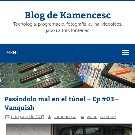
Skip
to
content
Blog de Kamencesc
Tecnologia, programació, fotografía, cuina, videojocs,
japó i altres tonteries
MENU
Pasándolo mal en el túnel – Ep #03 –
Vanquish
1 de juny de 2017
kamencesc
video
,
youtube