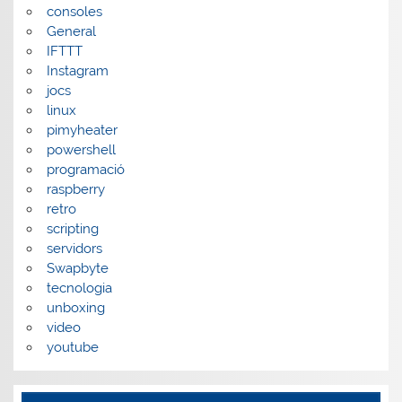
consoles
General
IFTTT
Instagram
jocs
linux
pimyheater
powershell
programació
raspberry
retro
scripting
servidors
Swapbyte
tecnologia
unboxing
video
youtube