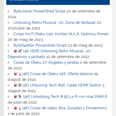
ByteJoiner PowerShell Script
20 de setembre de
2024
Unboxing Retro Musical ~22: Zona de fantasía!
20
d'octubre de 2023
Cosas (no?) Otaku 030: Konboi (A.K.A. Optimus Prime)
26 de maig de 2023
ByteSplitter Powershell Script
23 de maig de 2023
[4K HDR] Unboxing Retro Musical ~20:
Deportivos y pinballs
10 de setembre de 2022
Cosas de Otaku 27: Ángeles y piratas
2 de setembre
de 2022
[4K] Cosas de Otaku 026: Oferta básicos
19
d'agost de 2022
[4K] Unboxing Tech #56: Cable HDMI Switch
5
d'agost de 2022
[4K] Unbotxing Tech #:56 La Pi con mas RAM
8
de juliol de 2022
[4K] Cosas de otaku #24: Gunplas y Doraemons
1 de juliol de 2022