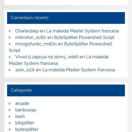
Comentaris recents
Charlesbep
en
La maleïda Master System francesa
mikrofon_ovEn
en
ByteSplitter Powershell Script
mnogofunkc_mdOn
en
ByteSplitter Powershell
Script
Vivod iz zapoya na domy_wbKl
en
La maleïda
Master System francesa
1win_iuOr
en
La maleïda Master System francesa
Categories
arcade
bankswap
bash
bitsplitter
bytesplitter