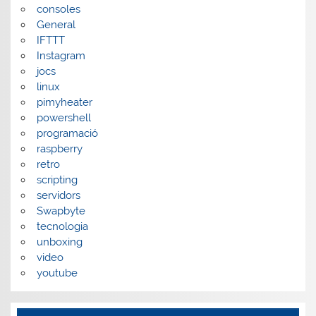
consoles
General
IFTTT
Instagram
jocs
linux
pimyheater
powershell
programació
raspberry
retro
scripting
servidors
Swapbyte
tecnologia
unboxing
video
youtube