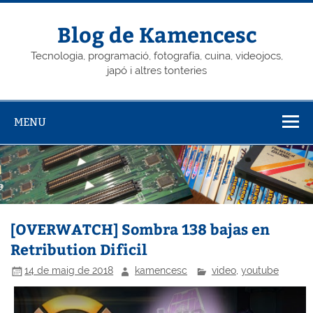
Skip
to
content
Blog de Kamencesc
Tecnologia, programació, fotografía, cuina, videojocs,
japó i altres tonteries
MENU
[OVERWATCH] Sombra 138 bajas en
Retribution Dificil
14 de maig de 2018
kamencesc
video
,
youtube