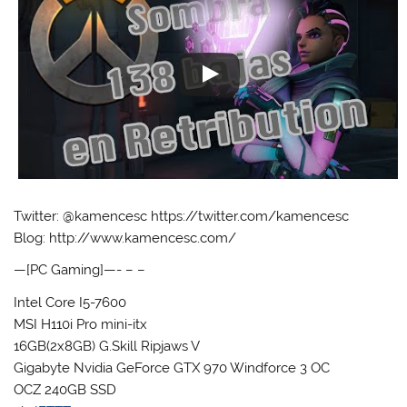
Twitter: @kamencesc https://twitter.com/kamencesc
Blog: http://www.kamencesc.com/
—[PC Gaming]—- – –
Intel Core I5-7600
MSI H110i Pro mini-itx
16GB(2x8GB) G.Skill Ripjaws V
Gigabyte Nvidia GeForce GTX 970 Windforce 3 OC
OCZ 240GB SSD