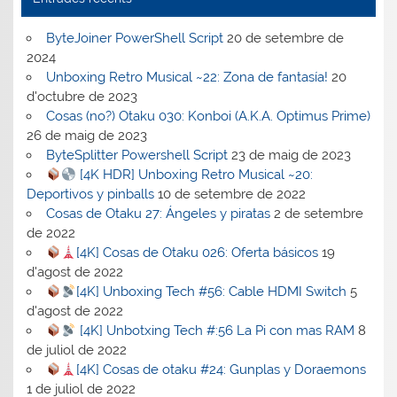
ByteJoiner PowerShell Script
20 de setembre de
2024
Unboxing Retro Musical ~22: Zona de fantasía!
20
d'octubre de 2023
Cosas (no?) Otaku 030: Konboi (A.K.A. Optimus Prime)
26 de maig de 2023
ByteSplitter Powershell Script
23 de maig de 2023
[4K HDR] Unboxing Retro Musical ~20:
Deportivos y pinballs
10 de setembre de 2022
Cosas de Otaku 27: Ángeles y piratas
2 de setembre
de 2022
[4K] Cosas de Otaku 026: Oferta básicos
19
d'agost de 2022
[4K] Unboxing Tech #56: Cable HDMI Switch
5
d'agost de 2022
[4K] Unbotxing Tech #:56 La Pi con mas RAM
8
de juliol de 2022
[4K] Cosas de otaku #24: Gunplas y Doraemons
1 de juliol de 2022