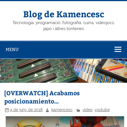
Skip
to
content
Blog de Kamencesc
Tecnologia, programació, fotografía, cuina, videojocs,
japó i altres tonteries
MENU
[OVERWATCH] Acabamos
posicionamiento…
4 de juny de 2018
kamencesc
video
,
youtube