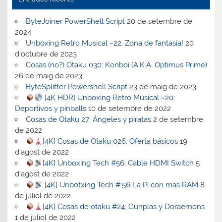
ByteJoiner PowerShell Script
20 de setembre de
2024
Unboxing Retro Musical ~22: Zona de fantasía!
20
d'octubre de 2023
Cosas (no?) Otaku 030: Konboi (A.K.A. Optimus Prime)
26 de maig de 2023
ByteSplitter Powershell Script
23 de maig de 2023
[4K HDR] Unboxing Retro Musical ~20:
Deportivos y pinballs
10 de setembre de 2022
Cosas de Otaku 27: Ángeles y piratas
2 de setembre
de 2022
[4K] Cosas de Otaku 026: Oferta básicos
19
d'agost de 2022
[4K] Unboxing Tech #56: Cable HDMI Switch
5
d'agost de 2022
[4K] Unbotxing Tech #:56 La Pi con mas RAM
8
de juliol de 2022
[4K] Cosas de otaku #24: Gunplas y Doraemons
1 de juliol de 2022