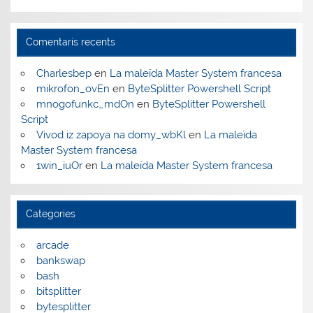
Comentaris recents
Charlesbep
en
La maleïda Master System francesa
mikrofon_ovEn
en
ByteSplitter Powershell Script
mnogofunkc_mdOn
en
ByteSplitter Powershell
Script
Vivod iz zapoya na domy_wbKl
en
La maleïda
Master System francesa
1win_iuOr
en
La maleïda Master System francesa
Categories
arcade
bankswap
bash
bitsplitter
bytesplitter