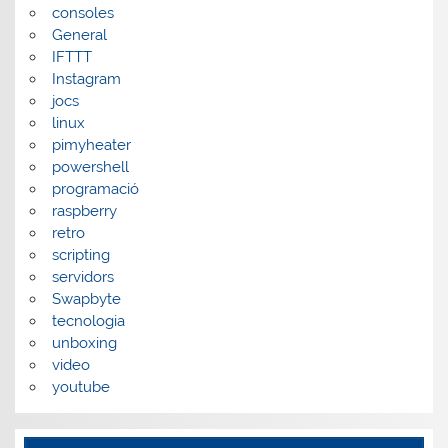
consoles
General
IFTTT
Instagram
jocs
linux
pimyheater
powershell
programació
raspberry
retro
scripting
servidors
Swapbyte
tecnologia
unboxing
video
youtube