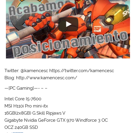
Twitter: @kamencesc https://twitter.com/kamencesc
Blog: http://www.kamencesc.com/
—[PC Gaming]—- – –
Intel Core I5-7600
MSI H110i Pro mini-itx
16GB(2x8GB) G.Skill Ripjaws V
Gigabyte Nvidia GeForce GTX 970 Windforce 3 OC
OCZ 240GB SSD