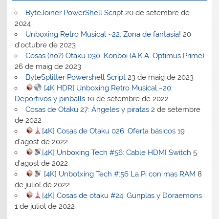
ByteJoiner PowerShell Script
20 de setembre de
2024
Unboxing Retro Musical ~22: Zona de fantasía!
20
d'octubre de 2023
Cosas (no?) Otaku 030: Konboi (A.K.A. Optimus Prime)
26 de maig de 2023
ByteSplitter Powershell Script
23 de maig de 2023
[4K HDR] Unboxing Retro Musical ~20:
Deportivos y pinballs
10 de setembre de 2022
Cosas de Otaku 27: Ángeles y piratas
2 de setembre
de 2022
[4K] Cosas de Otaku 026: Oferta básicos
19
d'agost de 2022
[4K] Unboxing Tech #56: Cable HDMI Switch
5
d'agost de 2022
[4K] Unbotxing Tech #:56 La Pi con mas RAM
8
de juliol de 2022
[4K] Cosas de otaku #24: Gunplas y Doraemons
1 de juliol de 2022