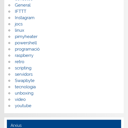
General
IFTTT
Instagram
jocs
linux
pimyheater
powershell
programació
raspberry
retro
scripting
servidors
Swapbyte
tecnologia
unboxing
video
youtube
Arxius