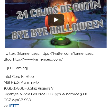
Twitter: @kamencesc https://twitter.com/kamencesc
Blog: http://www.kamencesc.com/
—[PC Gaming]—- – –
Intel Core I5-7600
MSI H110i Pro mini-itx
16GB(2x8GB) G.Skill Ripjaws V
Gigabyte Nvidia GeForce GTX 970 Windforce 3 OC
OCZ 240GB SSD
via
IFTTT