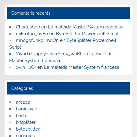
Comentaris recents
Charlesbep
en
La maleïda Master System francesa
mikrofon_ovEn
en
ByteSplitter Powershell Script
mnogofunkc_mdOn
en
ByteSplitter Powershell
Script
Vivod iz zapoya na domy_wbKl
en
La maleïda
Master System francesa
1win_iuOr
en
La maleïda Master System francesa
Categories
arcade
bankswap
bash
bitsplitter
bytesplitter
consoles