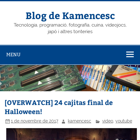
Skip
to
content
Blog de Kamencesc
Tecnologia, programació, fotografía, cuina, videojocs,
japó i altres tonteries
MENU
[OVERWATCH] 24 cajitas final de
Halloween!
1 de novembre de 2017
kamencesc
video
,
youtube