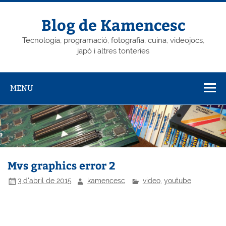
Skip
to
content
Blog de Kamencesc
Tecnologia, programació, fotografía, cuina, videojocs,
japó i altres tonteries
MENU
Mvs graphics error 2
3 d'abril de 2015
kamencesc
video
,
youtube