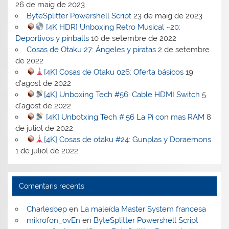
26 de maig de 2023
ByteSplitter Powershell Script
23 de maig de 2023
[4K HDR] Unboxing Retro Musical ~20:
Deportivos y pinballs
10 de setembre de 2022
Cosas de Otaku 27: Ángeles y piratas
2 de setembre
de 2022
[4K] Cosas de Otaku 026: Oferta básicos
19
d'agost de 2022
[4K] Unboxing Tech #56: Cable HDMI Switch
5
d'agost de 2022
[4K] Unbotxing Tech #:56 La Pi con mas RAM
8
de juliol de 2022
[4K] Cosas de otaku #24: Gunplas y Doraemons
1 de juliol de 2022
Comentaris recents
Charlesbep
en
La maleïda Master System francesa
mikrofon_ovEn
en
ByteSplitter Powershell Script