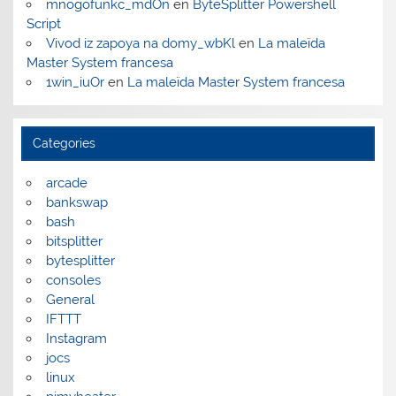
mnogofunkc_mdOn
en
ByteSplitter Powershell
Script
Vivod iz zapoya na domy_wbKl
en
La maleïda
Master System francesa
1win_iuOr
en
La maleïda Master System francesa
Categories
arcade
bankswap
bash
bitsplitter
bytesplitter
consoles
General
IFTTT
Instagram
jocs
linux