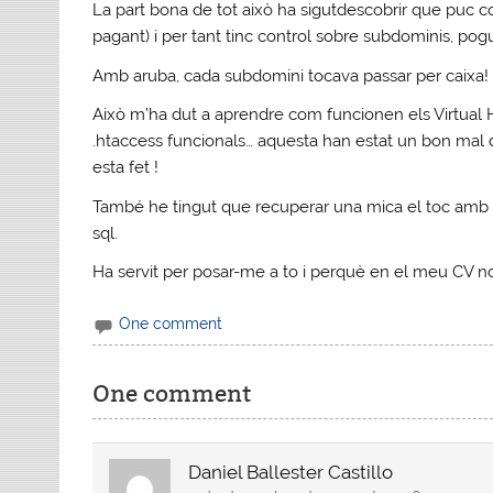
La part bona de tot això ha sigutdescobrir que puc c
pagant) i per tant tinc control sobre subdominis, po
Amb aruba, cada subdomini tocava passar per caixa! Ar
Això m’ha dut a aprendre com funcionen els Virtual 
.htaccess funcionals… aquesta han estat un bon mal 
esta fet !
També he tingut que recuperar una mica el toc amb
sql.
Ha servit per posar-me a to i perquè en el meu CV n
One comment
One comment
Daniel Ballester Castillo