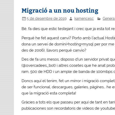
Migració a un nou hosting
5 de desembre de 2019
kamencesc
Genera
Bé, fa dies que estic testejant i crec que ja esta tot r
Perquè he fet aquest canvi? Porto amb l’actual Hosti
dona un servei de domini+hosting+mysql per por me 
des de 2006), llavors perquè canvio?
Des de fa uns mesos, disposo d’un servidor privat qu
(@overcadees_bot) i altres cosetes que he anat pro
ram, 500 de HDD i un ample de banda de 100mbps com
Doncs aquí el tenim, fet un mirror i migració completa
de ser funcional, descargues, galeries, pàgines… he es
que la migració esta completa!
Gràcies a tots els que passeu per aquí de tant en tan
publicaciones son recordatoris de videos de youtube,