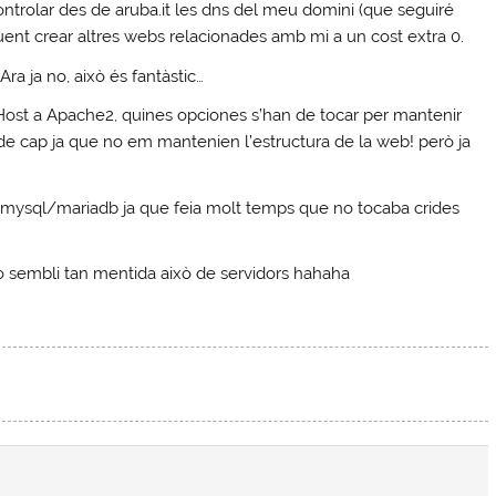
ontrolar des de aruba.it les dns del meu domini (que seguiré
guent crear altres webs relacionades amb mi a un cost extra 0.
a ja no, això és fantàstic…
Host a Apache2, quines opciones s’han de tocar per mantenir
de cap ja que no em mantenien l’estructura de la web! però ja
 mysql/mariadb ja que feia molt temps que no tocaba crides
o sembli tan mentida això de servidors hahaha