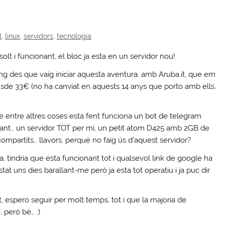
l
,
linux
,
servidors
,
tecnologia
esolt i funcionant, el bloc ja esta en un servidor nou!
ng des que vaig iniciar aquesta aventura, amb Aruba.it, que em
sde 33€ (no ha canviat en aquests 14 anys que porto amb ells,
e entre altres coses esta fent funciona un bot de telegram
bant… un servidor TOT per mí, un petit atom D425 amb 2GB de
partits… llavors, perquè no faig ús d’aquest servidor?
, tindria que esta funcionant tot i qualsevol link de google ha
tat uns dies barallant-me però ja esta tot operatiu i ja puc dir
t, espero seguir per molt temps, tot i que la majoria de
 però bé… ;)