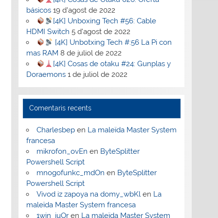
básicos
19 d'agost de 2022
[4K] Unboxing Tech #56: Cable
HDMI Switch
5 d'agost de 2022
[4K] Unbotxing Tech #:56 La Pi con
mas RAM
8 de juliol de 2022
[4K] Cosas de otaku #24: Gunplas y
Doraemons
1 de juliol de 2022
Comentaris recents
Charlesbep
en
La maleïda Master System
francesa
mikrofon_ovEn
en
ByteSplitter
Powershell Script
mnogofunkc_mdOn
en
ByteSplitter
Powershell Script
Vivod iz zapoya na domy_wbKl
en
La
maleïda Master System francesa
1win_iuOr
en
La maleïda Master System