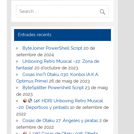
Entrades recents
ByteJoiner PowerShell Script
20 de
setembre de 2024
Unboxing Retro Musical ~22: Zona de
fantasía!
20 d'octubre de 2023
Cosas (no?) Otaku 030: Konboi (A.K.A.
Optimus Prime)
26 de maig de 2023
ByteSplitter Powershell Script
23 de maig
de 2023
[4K HDR] Unboxing Retro Musical
~20: Deportivos y pinballs
10 de setembre de
2022
Cosas de Otaku 27: Ángeles y piratas
2 de
setembre de 2022
[4K] Cosas de Otaku 026: Oferta