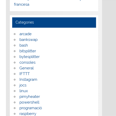
francesa
Categories
arcade
bankswap
bash
bitsplitter
bytesplitter
consoles
General
IFTTT
Instagram
jocs
linux
pimyheater
powershell
programació
raspberry