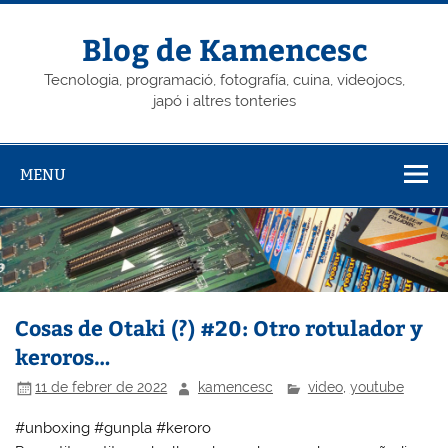
Skip
to
content
Blog de Kamencesc
Tecnologia, programació, fotografía, cuina, videojocs,
japó i altres tonteries
MENU
Cosas de Otaki (?) #20: Otro rotulador y
keroros…
11 de febrer de 2022
kamencesc
video
,
youtube
#unboxing #gunpla #keroro