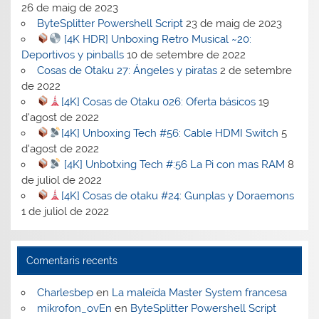
26 de maig de 2023
ByteSplitter Powershell Script
23 de maig de 2023
[4K HDR] Unboxing Retro Musical ~20:
Deportivos y pinballs
10 de setembre de 2022
Cosas de Otaku 27: Ángeles y piratas
2 de setembre
de 2022
[4K] Cosas de Otaku 026: Oferta básicos
19
d'agost de 2022
[4K] Unboxing Tech #56: Cable HDMI Switch
5
d'agost de 2022
[4K] Unbotxing Tech #:56 La Pi con mas RAM
8
de juliol de 2022
[4K] Cosas de otaku #24: Gunplas y Doraemons
1 de juliol de 2022
Comentaris recents
Charlesbep
en
La maleïda Master System francesa
mikrofon_ovEn
en
ByteSplitter Powershell Script