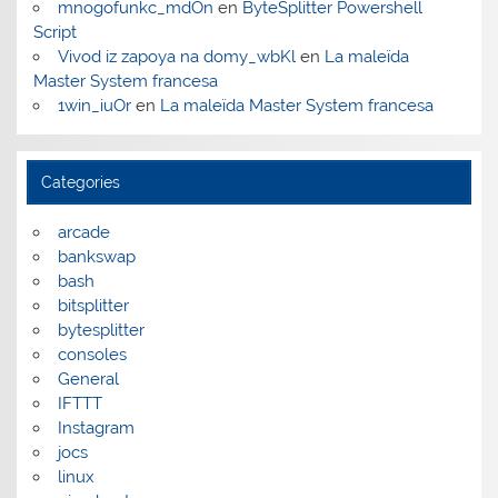
mnogofunkc_mdOn
en
ByteSplitter Powershell
Script
Vivod iz zapoya na domy_wbKl
en
La maleïda
Master System francesa
1win_iuOr
en
La maleïda Master System francesa
Categories
arcade
bankswap
bash
bitsplitter
bytesplitter
consoles
General
IFTTT
Instagram
jocs
linux