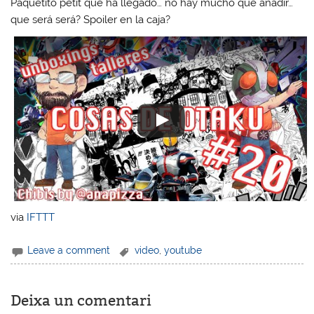
Paquetito petit que ha llegado… no hay mucho que añadir…
que será será? Spoiler en la caja?
via
IFTTT
Leave a comment
video
,
youtube
Deixa un comentari