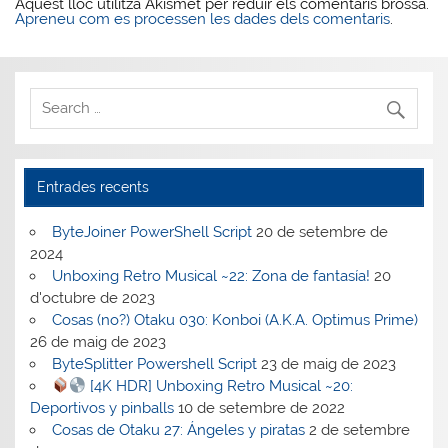
Aquest lloc utilitza Akismet per reduir els comentaris brossa.
Apreneu com es processen les dades dels comentaris
.
Entrades recents
ByteJoiner PowerShell Script
20 de setembre de
2024
Unboxing Retro Musical ~22: Zona de fantasía!
20
d'octubre de 2023
Cosas (no?) Otaku 030: Konboi (A.K.A. Optimus Prime)
26 de maig de 2023
ByteSplitter Powershell Script
23 de maig de 2023
[4K HDR] Unboxing Retro Musical ~20:
Deportivos y pinballs
10 de setembre de 2022
Cosas de Otaku 27: Ángeles y piratas
2 de setembre