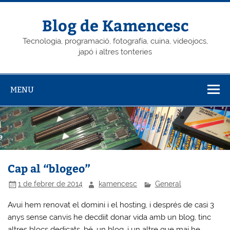
Skip
to
content
Blog de Kamencesc
Tecnologia, programació, fotografía, cuina, videojocs,
japó i altres tonteries
MENU
Cap al “blogeo”
1 de febrer de 2014
kamencesc
General
Avui hem renovat el domini i el hosting, i després de casi 3
anys sense canvis he decdiit donar vida amb un blog, tinc
altres blocs dedicats, bé, un blog, i un altre que mai he