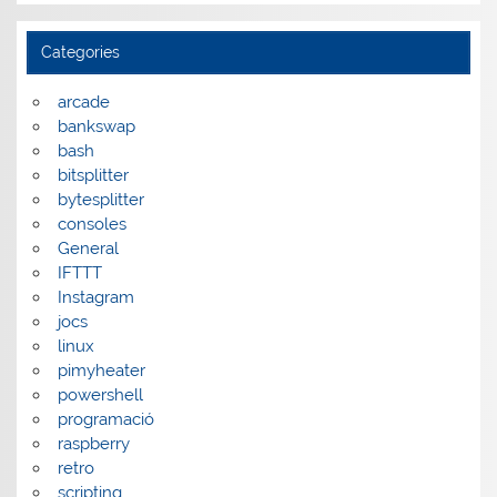
Categories
arcade
bankswap
bash
bitsplitter
bytesplitter
consoles
General
IFTTT
Instagram
jocs
linux
pimyheater
powershell
programació
raspberry
retro
scripting