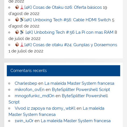
de 2022
[4K] Cosas de Otaku 026: Oferta básicos
19
d'agost de 2022
[4K] Unboxing Tech #56: Cable HDMI Switch
5
d'agost de 2022
[4K] Unbotxing Tech #:56 La Pi con mas RAM
8
de juliol de 2022
[4K] Cosas de otaku #24: Gunplas y Doraemons
1 de juliol de 2022
Comentaris recents
Charlesbep
en
La maleïda Master System francesa
mikrofon_ovEn
en
ByteSplitter Powershell Script
mnogofunkc_mdOn
en
ByteSplitter Powershell
Script
Vivod iz zapoya na domy_wbKl
en
La maleïda
Master System francesa
1win_iuOr
en
La maleïda Master System francesa