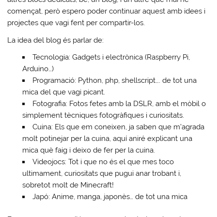
començat, però espero poder continuar aquest amb idees i
projectes que vagi fent per compartir-los.
La idea del blog és parlar de:
Tecnologia: Gadgets i electrònica (Raspberry Pi,
Arduino…)
Programació: Python, php, shellscript…. de tot una
mica del que vagi picant.
Fotografia: Fotos fetes amb la DSLR, amb el mòbil o
simplement tècniques fotogràfiques i curiositats.
Cuina: Els que em coneixen, ja saben que m’agrada
molt potinejar per la cuina, aquí aniré explicant una
mica què faig i deixo de fer per la cuina.
Videojocs: Tot i que no és el que mes toco
ultimament, curiositats que pugui anar trobant i,
sobretot molt de Minecraft!
Japó: Anime, manga, japonès… de tot una mica