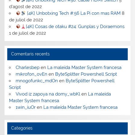
[4K] Unboxing Tech #56: Cable HDMI Switch
5
d'agost de 2022
[4K] Unbotxing Tech #:56 La Pi con mas RAM
8
de juliol de 2022
[4K] Cosas de otaku #24: Gunplas y Doraemons
1 de juliol de 2022
Comentaris recents
Charlesbep
en
La maleïda Master System francesa
mikrofon_ovEn
en
ByteSplitter Powershell Script
mnogofunkc_mdOn
en
ByteSplitter Powershell
Script
Vivod iz zapoya na domy_wbKl
en
La maleïda
Master System francesa
1win_iuOr
en
La maleïda Master System francesa
Categories