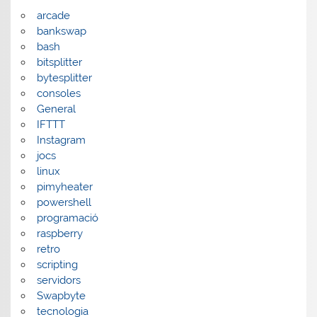
arcade
bankswap
bash
bitsplitter
bytesplitter
consoles
General
IFTTT
Instagram
jocs
linux
pimyheater
powershell
programació
raspberry
retro
scripting
servidors
Swapbyte
tecnologia