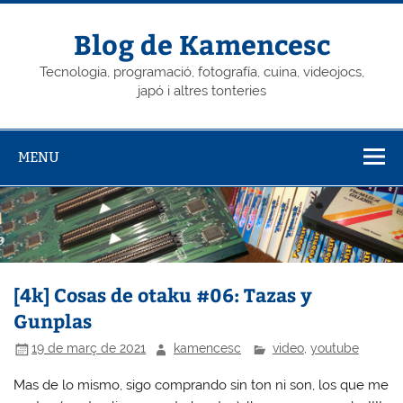
Skip
to
content
Blog de Kamencesc
Tecnologia, programació, fotografía, cuina, videojocs,
japó i altres tonteries
MENU
[4k] Cosas de otaku #06: Tazas y
Gunplas
19 de març de 2021
kamencesc
video
,
youtube
Mas de lo mismo, sigo comprando sin ton ni son, los que me