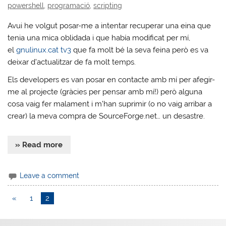
powershell
,
programació
,
scripting
Avui he volgut posar-me a intentar recuperar una eina que
tenia una mica oblidada i que había modificat per mí,
el
gnulinux.cat tv3
que fa molt bé la seva feina però es va
deixar d’actualitzar de fa molt temps.
Els developers es van posar en contacte amb mí per afegir-
me al projecte (gràcies per pensar amb mí!) però alguna
cosa vaig fer malament i m’han suprimir (o no vaig arribar a
crear) la meva compra de SourceForge.net… un desastre.
» Read more
Leave a comment
«
1
2