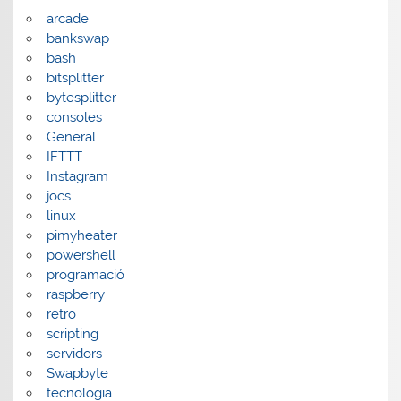
arcade
bankswap
bash
bitsplitter
bytesplitter
consoles
General
IFTTT
Instagram
jocs
linux
pimyheater
powershell
programació
raspberry
retro
scripting
servidors
Swapbyte
tecnologia