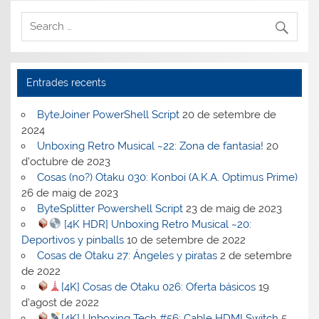
Entrades recents
ByteJoiner PowerShell Script
20 de setembre de
2024
Unboxing Retro Musical ~22: Zona de fantasía!
20
d'octubre de 2023
Cosas (no?) Otaku 030: Konboi (A.K.A. Optimus Prime)
26 de maig de 2023
ByteSplitter Powershell Script
23 de maig de 2023
[4K HDR] Unboxing Retro Musical ~20:
Deportivos y pinballs
10 de setembre de 2022
Cosas de Otaku 27: Ángeles y piratas
2 de setembre
de 2022
[4K] Cosas de Otaku 026: Oferta básicos
19
d'agost de 2022
[4K] Unboxing Tech #56: Cable HDMI Switch
5