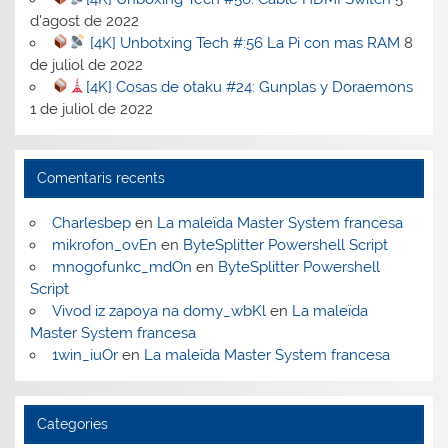
d'agost de 2022
[4K] Unbotxing Tech #:56 La Pi con mas RAM
8
de juliol de 2022
[4K] Cosas de otaku #24: Gunplas y Doraemons
1 de juliol de 2022
Comentaris recents
Charlesbep
en
La maleïda Master System francesa
mikrofon_ovEn
en
ByteSplitter Powershell Script
mnogofunkc_mdOn
en
ByteSplitter Powershell
Script
Vivod iz zapoya na domy_wbKl
en
La maleïda
Master System francesa
1win_iuOr
en
La maleïda Master System francesa
Categories