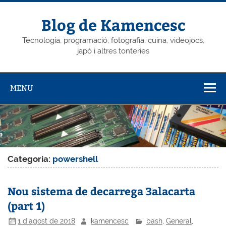
Skip
to
content
Blog de Kamencesc
Tecnologia, programació, fotografía, cuina, videojocs,
japó i altres tonteries
MENU
Categoria:
powershell
Nou sistema de decarrega 3alacarta
(part 1)
1 d'agost de 2018
kamencesc
bash
,
General
,